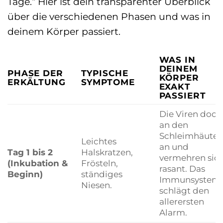
Tage.“ Hier ist dein transparenter Überblick
über die verschiedenen Phasen und was in
deinem Körper passiert.
WAS IN
DEINEM
PHASE DER
TYPISCHE
KÖRPER
ERKÄLTUNG
SYMPTOME
EXAKT
PASSIERT
Die Viren dock
an den
Schleimhäute
Leichtes
an und
Tag 1 bis 2
Halskratzen,
vermehren sic
(Inkubation &
Frösteln,
rasant. Das
Beginn)
ständiges
Immunsystem
Niesen.
schlägt den
allerersten
Alarm.