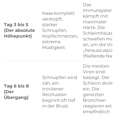
Das
Immunsystem
Nase komplett
kämpft mit
verstopft,
maximaler
Tag 3 bis 5
starker
Härte. Die
(Der absolute
Schnupfen,
Schleimhäute
Höhepunkt)
Kopfschmerzen,
schwellen mas
extreme
an, um die Vir
Müdigkeit.
„herauszuspül
(fließende Nase
Die meisten
Viren sind
Schnupfen wird
besiegt. Der
zäh, ein
Schleim dickt
Tag 6 bis 8
trockener
ein. Die
(Der
Reizhusten
gereizten
Übergang)
beginnt oft tief
Bronchien
in der Brust.
reagieren ext
empfindlich