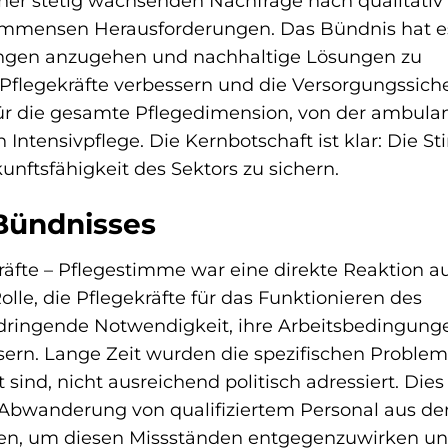
er stetig wachsenden Nachfrage nach qualitativ
 immensen Herausforderungen. Das Bündnis hat e
ungen anzugehen und nachhaltige Lösungen zu
 Pflegekräfte verbessern und die Versorgungssich
 für die gesamte Pflegedimension, von der ambula
en Intensivpflege. Die Kernbotschaft ist klar: Die 
nftsfähigkeit des Sektors zu sichern.
Bündnisses
äfte – Pflegestimme war eine direkte Reaktion au
e, die Pflegekräfte für das Funktionieren des
 dringende Notwendigkeit, ihre Arbeitsbedingun
ssern. Lange Zeit wurden die spezifischen Proble
ind, nicht ausreichend politisch adressiert. Dies
 Abwanderung von qualifiziertem Personal aus d
fen, um diesen Missständen entgegenzuwirken un