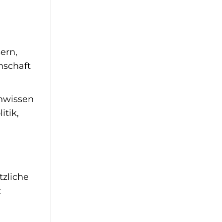
ern,
nschaft
hwissen
itik,
tzliche
: