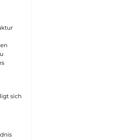
uktur
nen
zu
es
igt sich
ndnis