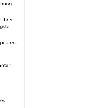
chung
 ihrer
ngste
apeuten,
anten
des