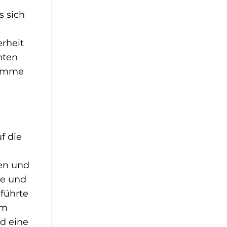
s sich
erheit
nten
Stimme
f die
gen und
me und
 führte
em
d eine